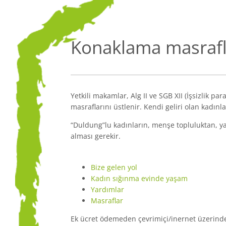
Konaklama masrafl
Yetkili makamlar, Alg II ve SGB XII (İşsizlik p
masraflarını üstlenir. Kendi geliri olan kadınl
“Duldung”lu kadınların, menşe topluluktan, ya
alması gerekir.
Bize gelen yol
Kadın sığınma evinde yaşam
Yardımlar
Masraflar
Ek ücret ödemeden çevrimiçi/inernet üzerinde